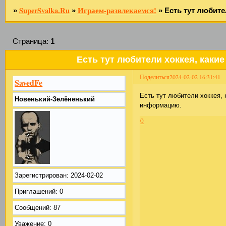
SuperSvalka.Ru
Играем-развлекаемся!
»
»
»
Есть тут любит
Страница:
1
Есть тут любители хоккея, как
Поделиться
2024-02-02 16:31:41
SavedFe
Есть тут любители хоккея,
Новенький-Зелёненький
информацию.
0
Зарегистрирован
: 2024-02-02
Приглашений:
0
Сообщений:
87
Уважение:
0