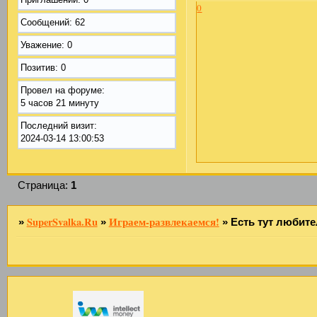
0
Сообщений:
62
Уважение:
0
Позитив:
0
Провел на форуме:
5 часов 21 минуту
Последний визит:
2024-03-14 13:00:53
Страница:
1
SuperSvalka.Ru
Играем-развлекаемся!
»
»
»
Есть тут любит