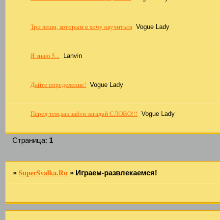
Три вещи, которым я хочу научиться
Vogue Lady
Я знаю 5...
Lanvin
Дайте определение!
Vogue Lady
Перед тем,как зайти загадай СЛОВО!!!
Vogue Lady
Страница:
1
SuperSvalka.Ru
»
»
Играем-развлекаемся!