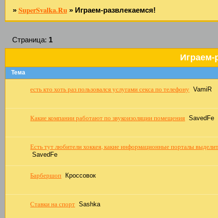
SuperSvalka.Ru
»
»
Играем-развлекаемся!
Страница:
1
Играем-
Тема
есть кто хоть раз пользовался услугами секса по телефону
VamiR
Какие компании работают по звукоизоляции помещения
SavedFe
Есть тут любители хоккея, какие информационные порталы выдели
SavedFe
Барбершоп
Кроссовок
Ставки на спорт
Sashka