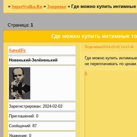
SuperSvalka.Ru
Здоровье
»
»
»
Где можно купить интимные 
Страница:
1
Где можно купить интимные то
Поделиться
2024-02-02 14:43:48
SavedFe
Где можно купить интимные 
Новенький-Зелёненький
не переплачивать по ценам
0
Зарегистрирован
: 2024-02-02
Приглашений:
0
Сообщений:
87
Уважение:
0