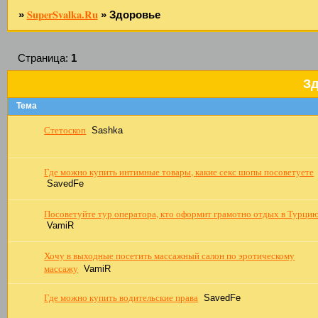
SuperSvalka.Ru
»
»
Здоровье
Страница:
1
З
Тема
Стетоскоп
Sashka
Где можно купить интимные товары, какие секс шопы посоветуете
SavedFe
Посоветуйте тур оператора, кто оформит грамотно отдых в Турцию
VamiR
Хочу в выходные посетить массажный салон по эротическому
массажу
VamiR
Где можно купить водительские права
SavedFe