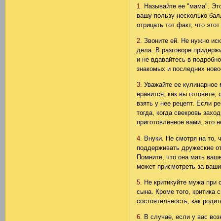
1.
Называйте ее "мама". Это
вашу пользу несколько бал
отрицать тот факт, что этот
2.
Звоните ей. Не нужно иск
дела. В разговоре придержи
и не вдавайтесь в подробн
знакомых и последних ново
3.
Уважайте ее кулинарное 
нравится, как вы готовите
взять у нее рецепт. Если р
тогда, когда свекровь захо
приготовленное вами, это н
4.
Внуки. Не смотря на то,
поддерживать дружеские от
Помните, что она мать ваше
может присмотреть за ваши
5.
Не критикуйте мужа при с
сына. Кроме того, критика 
состоятельность, как родит
6.
В случае, если у вас во