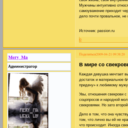
Мужчины интуитивно относя
самоуважение приходит чер
дело почти провальное, не
Источник: passion.ru
0
Поделиться
2009-04-21 09:38:20
Mery_Ma
В мире со свекров
Администратор
Каждая девушка мечтает вы
достаток и материальное б
придачу» к любимому мужу 
Увы, отношения свекрови с
соцопросов и народной мол
свекровями. Но зато второ
Дело в том, что она чувст
том, что лично вы ей не нра
что происходит. Иногда све