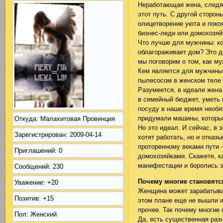
Неработающая жена, следя
этот путь. С другой сторон
олицетворение уюта и поко
бизнес-леди или домохозяй
Что лучше для мужчины: ко
облагораживает дом? Это дв
мы поговорим о том, как м
Кем является для мужчины 
пылесосом в женском теле 
Разумеется, в идеале жена
в семейный бюджет, уметь п
посуду в наше время необя
придумали машины, которы
Откуда:
Малахитовая Провинция
Но это идеал. И сейчас, в 
Зарегистрирован
: 2009-04-14
хотят работать, но и отказ
проторенному веками пути 
Приглашений:
0
домохозяйками. Скажете, к
манифестации и боролись з
Сообщений:
230
Почему многие становят
Уважение:
+20
Женщина может зарабатыва
Позитив:
+15
этом плане еще не вышли и
прочее. Так почему многие
Пол:
Женский
Да, есть существенная разн