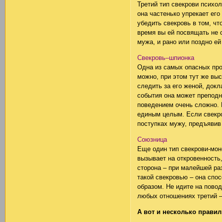
Третий тип свекрови психо
она частенько упрекает ег
убедить свекровь в том, чт
время вы ей посвящать не 
мужа, и рано или поздно ей
Свекровь–шпионка
Одна из самых опасных прот
можно, при этом тут же выс
следить за его женой, док
события она может преподн
поведением очень сложно. 
единым целым. Если свекро
поступках мужу, предъявив
Союзница
Еще один тип свекрови-мон
вызывает на откровенность
сторона – при малейшей ра
такой свекровью – она сп
образом. Не идите на пово
любых отношениях третий –
А вот и несколько прави