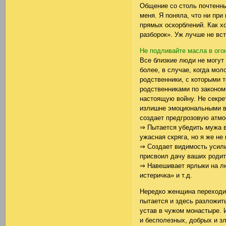
Общение со столь почтенн
меня. Я поняла, что ни при
прямых оскорблений. Как х
разборок». Уж лучше не вс
Не подливайте масла в ого
Все близкие люди не могут 
более, в случае, когда мо
родственники, с которыми 
родственниками по законом
настоящую войну. Не секре
излишне эмоциональными в
создает предгрозовую атмо
⇒ Пытается убедить мужа в 
ужасная скряга, но я же не
⇒ Создает видимость усили
присвоил дачу ваших родит
⇒ Навешивает ярлыки на лю
истеричка» и т.д.
Нередко женщина переходит
пытается и здесь разложит
устав в чужом монастыре. 
и бесполезных, добрых и зл