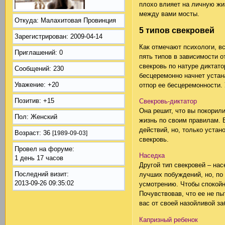
плохо влияет на личную жи
между вами мосты.
Откуда:
Малахитовая Провинция
5 типов свекровей
Зарегистрирован
: 2009-04-14
Как отмечают психологи, в
Приглашений:
0
пять типов в зависимости о
свекровь по натуре диктато
Сообщений:
230
бесцеремонно начнет устан
Уважение:
+20
отпор ее бесцеремонности.
Позитив:
+15
Свекровь-диктатор
Она решит, что вы покорили
Пол:
Женский
жизнь по своим правилам. 
действий, но, только уста
Возраст:
36
[1989-09-03]
свекровь.
Провел на форуме:
Наседка
1 день 17 часов
Другой тип свекровей – на
Последний визит:
лучших побуждений, но, по 
2013-09-26 09:35:02
усмотрению. Чтобы спокойн
Почувствовав, что ее не пы
вас от своей назойливой за
Капризный ребенок