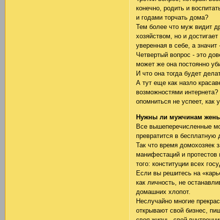
конечно, родить и воспитат
и годами торчать дома?
Тем более что муж видит д
хозяйством, но и достигае
уверенная в себе, а значит
Четвертый вопрос - это дов
может же она постоянно уби
И что она тогда будет дела
А тут еще как назло красав
возможностями интернета? С
опомниться не успеет, как 
Нужны ли мужчинам жен
Все вышеперечисленные мом
превратится в бесплатную 
Так что время домохозяек 
манифестаций и протестов 
того: конституции всех го
Если вы решитесь на «карь
как личность, не останавли
домашних хлопот.
Неслучайно многие прекрас
открывают свой бизнес, пи
своя жизнь, свой внутренни