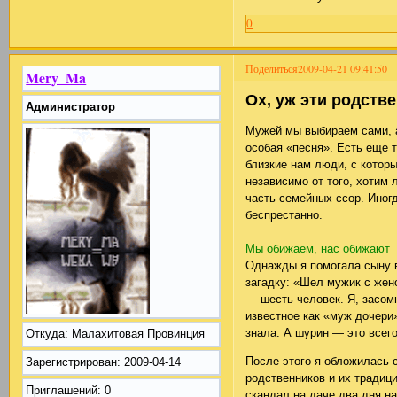
0
Поделиться
2009-04-21 09:41:50
Mery_Ma
Ох, уж эти родств
Администратор
Мужей мы выбираем сами, а
особая «песня». Есть еще т
близкие нам люди, с котор
независимо от того, хотим 
часть семейных ссор. Иног
беспрестанно.
Мы обижаем, нас обижают
Однажды я помогала сыну 
загадку: «Шел мужик с жен
— шесть человек. Я, засом
известное как «муж дочери»
знала. А шурин — это всего
Откуда:
Малахитовая Провинция
После этого я обложилась 
Зарегистрирован
: 2009-04-14
родственников и их традици
Приглашений:
0
скандал на даче два дня на