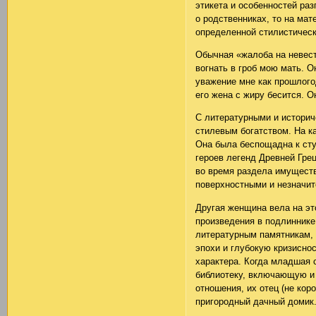
этикета и особенностей раз
о родственниках, то на ма
определенной стилистическ
Обычная «жалоба на невест
вогнать в гроб мою мать. О
уважение мне как прошлогод
его жена с жиру бесится. Он
С литературными и историч
стилевым богатством. На к
Она была беспощадна к сту
героев легенд Древней Грец
во время раздела имуществ
поверхностными и незначит
Другая женщина вела на эт
произведения в подлиннике,
литературным памятникам, 
эпохи и глубокую кризисно
характера. Когда младшая 
библиотеку, включающую и 
отношения, их отец (не кор
пригородный дачный домик