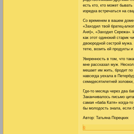
есть кто, кто может бывать
изредка встречаться на сва
Со временем в вашем доме 
«Заходил твой братец-алког
Аня)», «Заходил Сережа». И
как этот одинокий старик ч
двоюродной сестрой мужа.
тетю, возить ей продукты и
Уверенность в том, что так
мне рассказал муж. Несколь
мешает им жить, бродит по
навсегда уехала в Петербу
семидесятилетней золовки, 
Где-то месяца через два ба
Заканчивалось письмо цитатой
самая «баба Катя» когда-т
бы молодость знала, если 
Автор: Татьяна Порецких
0