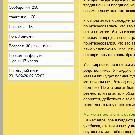
традиционным предписаниям
Сообщений:
230
веками слыву как «мотовка
Уважение:
+20
Я отправилась к соседке по
поинтересовалась, кто это
Позитив:
+15
нет и не может быть никаки
Пол:
Женский
спросила вернувшегося с р
поинтересовался, кто это т
Возраст:
36
[1989-09-03]
этим человеком у него нет 
поссорилась со своим брат
Провел на форуме:
1 день 17 часов
Увы, спросите практически 
родственников. У каждого н
Последний визит:
названиях будет полная пу
2013-09-26 09:35:02
материальные. Разлад сре
явление. Но это может быть
ревность, и зависть, и оби
ссорятся, действует с тем 
люди легче могут прекрати
Мы же интеллигентные люд
На кафедре, где я когда-т
учебники, статьи и выступ
научного стиля; общались 