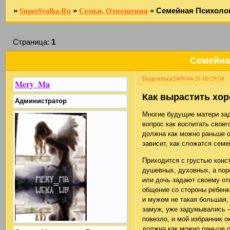
SuperSvalka.Ru
Семья, Отношения
»
»
»
Семейная Психоло
Страница:
1
Семейна
Поделиться
2009-04-21 09:29:38
Mery_Ma
Как вырастить хоро
Администратор
Многие будущие матери зад
вопрос как воспитать своег
должна как можно раньше 
зависит, как сложатся сем
Приходится с грустью конс
душевных, духовных, а пор
или дочь задают своему от
общение со стороны ребенк
и мужем не такая большая,
замуж, уже задумывались —
повезло, и мой избранник о
должна как можно раньше 