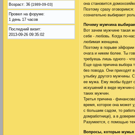
она становится домохозяйк
Возраст:
36
[1989-09-03]
Поэтому сразу оговоримся: 
Провел на форуме:
сознательно выбирают роль
1 день 17 часов
Почему мужчина выбирае
Последний визит:
Вот зачем мужчине такая ж
2013-09-26 09:35:02
себе - любовь. Когда по-на
любимая женщина.
Поэтому в порыве эйфории 
очага и никем более. Ты го
требуешь лишь одного - чт
Еще одна причина выбора т
без повода. Они приходят в
улыбку другого мужчины. С
ее мужа. Ему якобы будет с
искушений в виде мужчин-с
таких мужчин.
Третья причина - финансов
время, которое она может 
с большим садом, то работы
домработнице), а в довери
Разумеется, с помощью тех
Вопросы, которые мужья 