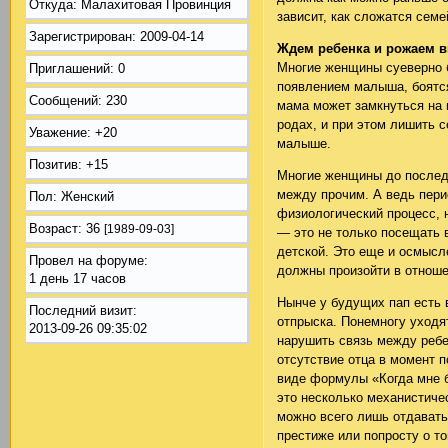
Откуда:
Малахитовая Провинция
зависит, как сложатся сем
Зарегистрирован
: 2009-04-14
Ждем ребенка и рожаем в
Многие женщины суеверно 
Приглашений:
0
появлением малыша, боятся
Сообщений:
230
мама может замкнуться на
родах, и при этом лишить с
Уважение:
+20
малыше.
Позитив:
+15
Многие женщины до последн
между прочим. А ведь пери
Пол:
Женский
физиологический процесс, 
Возраст:
36
[1989-09-03]
— это не только посещать 
детской. Это еще и осмысл
Провел на форуме:
должны произойти в отнош
1 день 17 часов
Нынче у будущих пап есть 
Последний визит:
отпрыска. Понемногу уходя
2013-09-26 09:35:02
нарушить связь между ребе
отсутствие отца в момент 
виде формулы «Когда мне б
это несколько механистиче
можно всего лишь отдавать
престиже или попросту о т