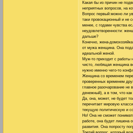
Какая бы из причин не подв
неприятных вопросов, на ко
Вопрос первый:можно ли ув
таки провокационный и не 
менее, с годами чувства ес
неудовлетворенности: женщи
дальше?
Конечно, жена-домохозяйка
от мужа женщина. Она пода
идеальной женой.
Муж-то приходит с работы н
чисто, любящая женщина вс
нужно именно чего-то конфл
Женщина со временем перест
проверенных временем друз
главное разочарование не в
денежный), а в том, что ка
Да, она, может, не будет т
перечитает мировую класси
текущую политическую и со
Но! Она не сможет понимат
работе, она будет лишена 
развития. Она попросту по
Третий вопрос, который воз