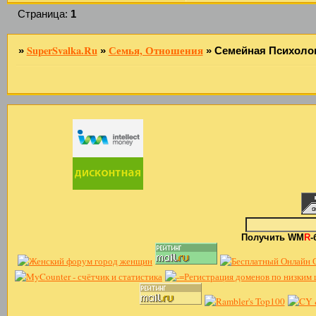
Страница:
1
SuperSvalka.Ru
Семья, Отношения
»
»
»
Семейная Психоло
Получить WM
R
-