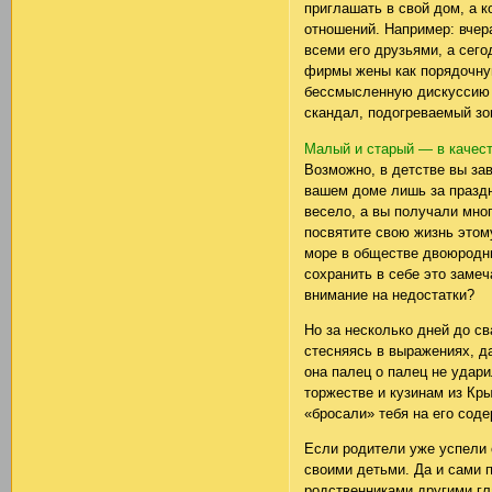
приглашать в свой дом, а к
отношений. Например: вчер
всеми его друзьями, а сег
фирмы жены как порядочную
бессмысленную дискуссию о
скандал, подогреваемый зо
Малый и старый — в качес
Возможно, в детстве вы за
вашем доме лишь за праздн
весело, а вы получали мног
посвятите свою жизнь этом
море в обществе двоюродны
сохранить в себе это заме
внимание на недостатки?
Но за несколько дней до св
стесняясь в выражениях, д
она палец о палец не удари
торжестве и кузинам из Кры
«бросали» тебя на его соде
Если родители уже успели 
своими детьми. Да и сами 
родственниками другими гла