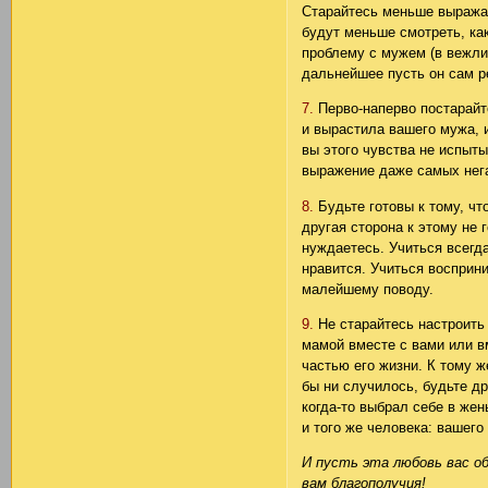
Старайтесь меньше выражат
будут меньше смотреть, как
проблему с мужем (в вежли
дальнейшее пусть он сам р
7.
Перво-наперво постарайт
и вырастила вашего мужа, и
вы этого чувства не испыт
выражение даже самых нег
8.
Будьте готовы к тому, чт
другая сторона к этому не 
нуждаетесь. Учиться всегда
нравится. Учиться восприни
малейшему поводу.
9.
Не старайтесь настроить 
мамой вместе с вами или вм
частью его жизни. К тому ж
бы ни случилось, будьте д
когда-то выбрал себе в жен
и того же человека: вашего
И пусть эта любовь вас о
вам благополучия!