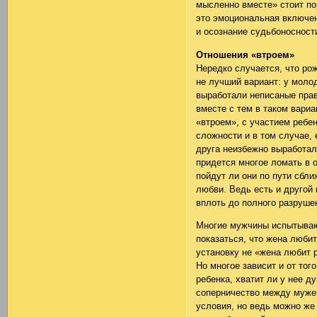
мысленно вместе» стоит по
это эмоциональная включен
и осознание судьбоносност
Отношения «втроем»
Нередко случается, что ро
не лучший вариант: у моло
выработали неписаные прав
вместе с тем в таком вари
«втроем», с участием ребен
сложности и в том случае, 
друга неизбежно выработал
придется многое ломать в 
пойдут ли они по пути сбл
любви. Ведь есть и другой
вплоть до полного разруше
Многие мужчины испытываю
показаться, что жена люби
установку не «жена любит 
Но многое зависит и от то
ребенка, хватит ли у нее д
соперничество между муже
условия, но ведь можно же