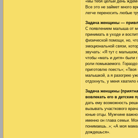
«мы тебя целый день ждем»
Все это не займет много в
легче переносить любые тр
Задача женщины — привле
С появлением малыша от мо
принимать в уходе и воспит
физической помощи, но, чт
эмоциональной связи, кото
звучать: «Я тут с малышом,
чтобы «мать и дитя» были г
роли помыкаемого. Гораздо
приготовлю поесть»; «Твоя
малышкой, а я разогрею уж
отдохнуть, у меня хватило
Задача женщины (приятна
вовлекать его в детские 
дать ему возможность решит
вызывать участкового врач
юные отцы. Мужчине важно з
именно он глава семьи. Мож
понимаешь..»; «А моя мама
дождешься».