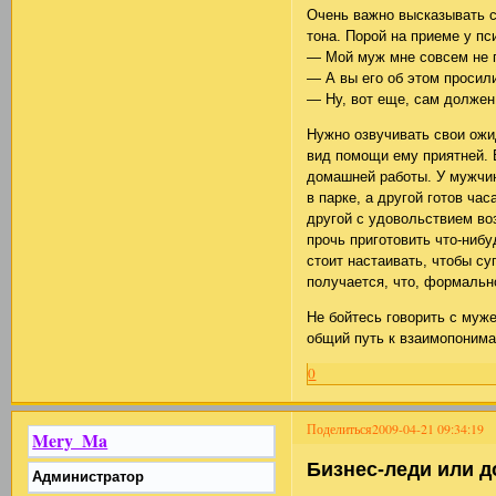
Очень важно высказывать с
тона. Порой на приеме у п
— Мой муж мне совсем не п
— А вы его об этом просил
— Ну, вот еще, сам должен
Нужно озвучивать свои ожи
вид помощи ему приятней.
домашней работы. У мужчин
в парке, а другой готов ча
другой с удовольствием воз
прочь приготовить что-нибу
стоит настаивать, чтобы су
получается, что, формальн
Не бойтесь говорить с муже
общий путь к взаимопоним
0
Поделиться
2009-04-21 09:34:19
Mery_Ma
Бизнес-леди или 
Администратор