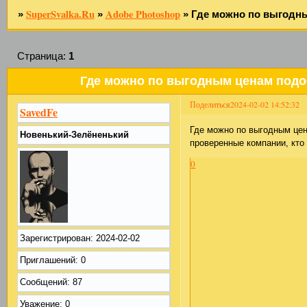
SuperSvalka.Ru
Adobe Photoshop
»
»
»
Где можно по выгодны
Страница:
1
Где можно по выгодным ценам подо
Поделиться
2024-02-02 14:52:32
SavedFe
Где можно по выгодным цен
Новенький-Зелёненький
проверенные компании, кто
0
Зарегистрирован
: 2024-02-02
Приглашений:
0
Сообщений:
87
Уважение:
0