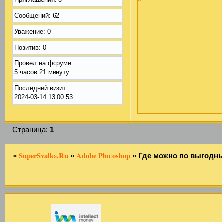
Сообщений:
62
Уважение:
0
Позитив:
0
Провел на форуме:
5 часов 21 минуту
Последний визит:
2024-03-14 13:00:53
Страница:
1
SuperSvalka.Ru
Adobe Photoshop
»
»
»
Где можно по выгодны