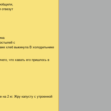
сообщили,
и отвезут
ина
костылей с
даже хлеб выкинула В холодильнике
чего, что хавать его пришлось в
е на 2 кг. Жру капусту с утроенной