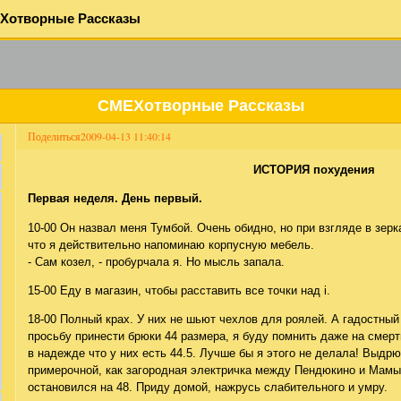
Хотворные Рассказы
СМЕХотворные Рассказы
Поделиться
2009-04-13 11:40:14
ИСТОРИЯ похудения
Первая неделя. День первый.
10-00 Он назвал меня Тумбой. Очень обидно, но при взгляде в зер
что я действительно напоминаю корпусную мебель.
- Сам козел, - пробурчала я. Но мысль запала.
15-00 Еду в магазин, чтобы расставить все точки над i.
18-00 Полный крах. У них не шьют чехлов для роялей. А гадостный
просьбу принести брюки 44 размера, я буду помнить даже на смер
в надежде что у них есть 44.5. Лучше бы я этого не делала! Выдр
примерочной, как загородная электричка между Пендюкино и Мамыря
остановился на 48. Приду домой, нажрусь слабительного и умру.