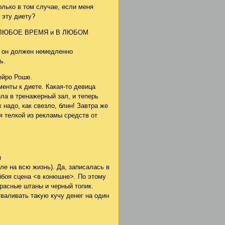
олько в том случае, если меня
 эту диету?
и в ЛЮБОЕ ВРЕМЯ и В ЛЮБОМ
о он должен немедленно
ь.
ейро Роше.
мменты к диете. Какая-то девица
ла в тренажерный зал, и теперь
надо, как свезло, блин! Завтра же
я телкой из рекламы средств от
я
ле на всю жизнь). Да, записалась в
йбоя сцена <в конюшне>. По этому
расные штаны и черный топик.
тваливать такую кучу денег на один