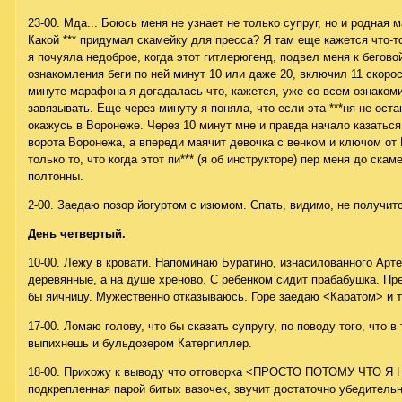
23-00. Мда... Боюсь меня не узнает не только супруг, но и родная 
Какой *** придумал скамейку для пресса? Я там еще кажется что-то
я почуяла недоброе, когда этот гитлерюгенд, подвел меня к беговой
ознакомления беги по ней минут 10 или даже 20, включил 11 скорос
минуте марафона я догадалась что, кажется, уже со всем ознаком
завязывать. Еще через минуту я поняла, что если эта ***ня не оста
окажусь в Воронеже. Через 10 минут мне и правда начало казаться,
ворота Воронежа, а впереди маячит девочка с венком и ключом от
только то, что когда этот пи*** (я об инструкторе) пер меня до ска
полтонны.
2-00. Заедаю позор йогуртом с изюмом. Спать, видимо, не получитс
День четвертый.
10-00. Лежу в кровати. Напоминаю Буратино, изнасилованного Арте
деревянные, а на душе хреново. С ребенком сидит прабабушка. Пре
бы яичницу. Мужественно отказываюсь. Горе заедаю <Каратом> и т
17-00. Ломаю голову, что бы сказать супругу, по поводу того, что 
выпихнешь и бульдозером Катерпиллер.
18-00. Прихожу к выводу что отговорка <ПРОСТО ПОТОМУ ЧТО Я
подкрепленная парой битых вазочек, звучит достаточно убедительн