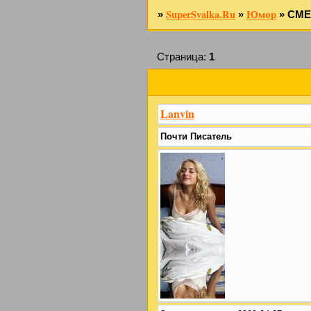
SuperSvalka.Ru
Юмор
»
»
»
СМЕ
Страница:
1
Lanvin
Почти Писатель