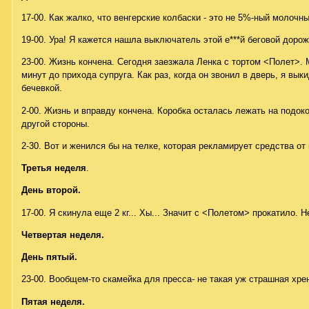
17-00. Как жалко, что венгерские колбаски - это не 5%-ный молочны
19-00. Ура! Я кажется нашла выключатель этой е***й беговой дорож
23-00. Жизнь кончена. Сегодня заезжала Ленка с тортом <Полет>. М
минут до прихода супруга. Как раз, когда он звонил в дверь, я вы
бечевкой.
2-00. Жизнь и вправду кончена. Коробка осталась лежать на подок
другой стороны.
2-30. Вот и женился бы на телке, которая рекламирует средства от 
Третья неделя
.
День второй.
17-00. Я скинула еще 2 кг... Хы... Значит с <Полетом> прокатило. 
Четвертая неделя.
День пятый.
23-00. Вообщем-то скамейка для пресса- не такая уж страшная хре
Пятая неделя.