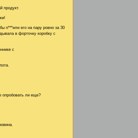
й продукт.
ки!
ы п***или его на пару ровно за 30
кидывала в форточку коробку с
оннике с
пота.
Не опробовать ли еще?
новина.