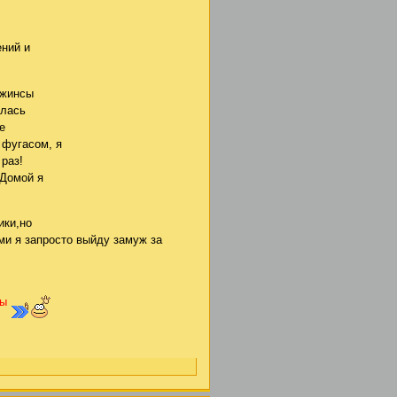
ений и
 джинсы
рлась
е
 фугасом, я
 раз!
 Домой я
ики,но
ми я запросто выйду замуж за
ры