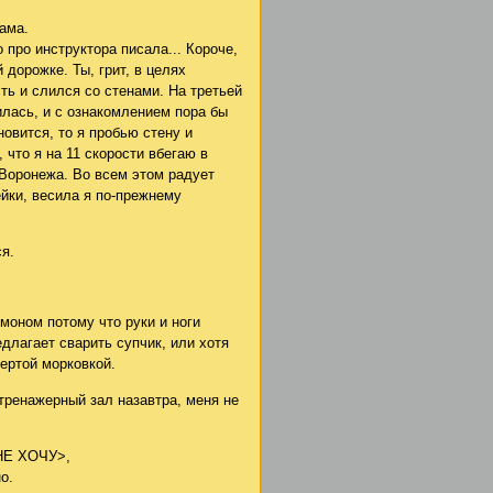
мама.
 про инструктора писала... Короче,
 дорожке. Ты, грит, в целях
ть и слился со стенами. На третьей
илась, и с ознакомлением пора бы
новится, то я пробью стену и
 что я на 11 скорости вбегаю в
 Воронежа. Во всем этом радует
мейки, весила я по-прежнему
я.
моном потому что руки и ноги
длагает сварить супчик, или хотя
ертой морковкой.
в тренажерный зал назавтра, меня не
 НЕ ХОЧУ>,
о.