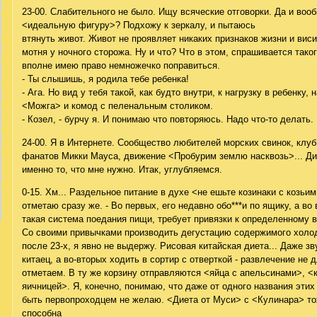
23-00. Слабительного не было. Ищу всяческие отговорки. Да и воо
<идеальную фигуру>? Подхожу к зеркалу, и пытаюсь
втянуть живот. Живот не проявляет никаких признаков жизни и висит
мотня у ночного сторожа. Ну и что? Что в этом, спрашивается тако
вполне имею право немножечко поправиться.
- Ты слышишь, я родила тебе ребенка!
- Ага. Но вид у тебя такой, как будто внутри, к нагрузку в ребенку,
<Можга> и комод с пеленальным столиком.
- Козел, - бурчу я. И понимаю что повторяюсь. Надо что-то делать.
24-00. Я в Интернете. Сообщество любителей морских свинок, клуб
фанатов Микки Мауса, движение <Пробурим землю насквозь>... Ди
именно то, что мне нужно. Итак, углубляемся.
0-15. Хм... Раздельное питание в духе <не ешьте козинаки с козьи
отметаю сразу же. - Во первых, его недавно обо***и по ящику, а во 
такая система поедания пищи, требует привязки к определенному 
Со своими привычками производить дегустацию содержимого холо
после 23-х, я явно не выдержу. Рисовая китайская диета... Даже зву
китаец, а во-вторых ходить в сортир с отверткой - развлечение не
отметаем. В ту же корзину отправляются <яйца с апельсинами>, <
яичницей>. Я, конечно, понимаю, что даже от одного названия этих
быть первопроходцем не желаю. <Диета от Муси> с <Кулинара> то
способна