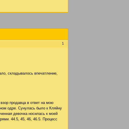
1
кало, складывалось впечатление,
 взор продавца в ответ на мою
тном одре. Сунулась было к Кляйну
юченная девочка носилась к моей
ми. 44.5, 45, 46, 46.5. Процесс