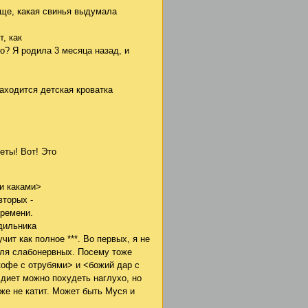
бще, какая свинья выдумала
, как
го? Я родила 3 месяца назад, и
 находится детская кроватка
еты! Вот! Это
ми каками>
вторых -
времени.
дильника
чит как полное ***. Во первых, я не
 для слабонервных. Посему тоже
кофе с отрубями> и <божий дар с
 диет можно похудеть наглухо, но
же не катит. Может быть Муся и