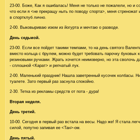
23-00. Боже, Как я ошибалась! Меня не только не пожалели, но и 
что если я <не прекращу ныть по поводу спорта>, меня стреножат 
в спортклуб лично.
2-00. Выковыриваю изюм из йогурта и мечтаю о разводе.
День седьмой.
23-00. Если все пойдет такими темпами, то на день святого Валент
вместо кольца с брулем, можно будет требовать парочку буковых 
резиновыми ручками. Жрать хочется неимоверно, но эта сволочь 
- сплошной <Карат> и репчатый лук.
2-00. Маленький праздник! Нашла заветренный кусочек колбасы. Ни
туалете. Зато первый раз заснула спокойно.
2-30. Тетка из рекламы средств от пота - дура!
Вторая неделя.
День третий.
10-00. Сегодня в первый раз встала на весы. Надо же! Я стала легч
силой, попутно запивая ее <Тан>-ом.
День пятый.