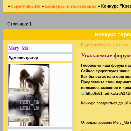
SuperSvalka.Ru
Конкурсы и голосования
»
»
»
Конкурс "Кре
Страница:
1
Конкурс "Кре
Поделиться
2009-04-17 11:36:42
Mery_Ma
Уважаемые форумч
Администратор
Глобально наш форум на
Сейчас существуют такие 
Как бы вы хотели оригин
Предлагайте свои вариан
полезное, смешное и кре
Конкурс продлиться до 10 М
Отредактировано Mery_Ma (2