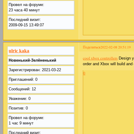
Провел на форуме:
23 часа 40 минут
Последний визит:
2009-09-15 13:49:07
Поделиться
2022-02-08 20:51:19
ulric kaka
cool xbox controllers
Design yo
Новенький-Зелёненький
order and Xbox will build and 
Зарегистрирован
: 2021-03-22
0
Приглашений:
0
Сообщений:
12
Уважение:
0
Позитив:
0
Провел на форуме:
1 час 9 минут
Последний визит: