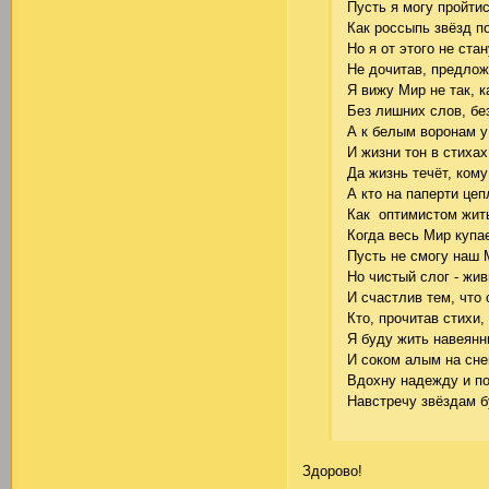
Пусть я могу пройтис
Как россыпь звёзд п
Но я от этого не ста
Не дочитав, предло
Я вижу Мир не так, к
Без лишних слов, бе
А к белым воронам у
И жизни тон в стихах
Да жизнь течёт, ком
А кто на паперти цеп
Как оптимистом жить
Когда весь Мир купа
Пусть не смогу наш 
Но чистый слог - жи
И счастлив тем, что 
Кто, прочитав стихи,
Я буду жить навеянн
И соком алым на снег
Вдохну надежду и п
Навстречу звёздам б
Здорово!