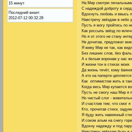
На Мир смотрю печальным
15 минут
С надеждой доброту в с
Последний визит:
Вдохнуть любовь и ввысь
2012-07-12 00:32:28
Навстречу звёздам в небо 
Пусть я могу пройтись по н
Как россыпь звёзд по млеч
Но я от этого не стану инте
Не дочитав, предложат мн
Я вижу Мир не так, как вид
Без лишних слов, без фаль
А к белым воронам у нас ж
И жизни тон в стихах моих 
Да жизнь течёт, кому баяно
А кто на паперти цепляется
Как оптимистом жить в так
Когда весь Мир купается во
Пусть не смогу наш Мир я 
Но чистый слог - живитель
И счастлив тем, что смог я
Кто, прочитав стихи, задум
Я буду жить навеянный сти
И соком алым на снегу горе
Вдохну надежду и под па
Навстречу звёздам буду я 