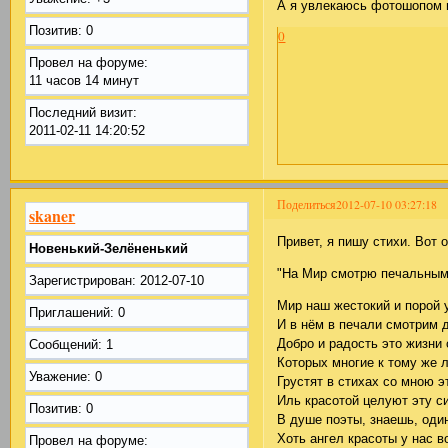
А я увлекаюсь фотошопом 
Позитив:
0
0
Провел на форуме:
11 часов 14 минут
Последний визит:
2011-02-11 14:20:52
Поделиться
2012-07-10 03:27:18
skaner
Привет, я пишу стихи. Вот 
Новенький-Зелёненький
"На Мир смотрю печальными
Зарегистрирован
: 2012-07-10
Мир наш жестокий и пор
Приглашений:
0
И в нём в печали смотрим 
Добро и радость это жизн
Сообщений:
1
Которых многие к тому же 
Уважение:
0
Грустят в стихах со мною э
Иль красотой целуют эту с
Позитив:
0
В душе поэты, знаешь, оди
Хоть ангел красоты у нас в
Провел на форуме: