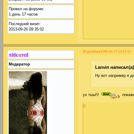
Провел на форуме:
1 день 17 часов
Последний визит:
2013-09-26 09:35:02
Поделиться
2009-04-17 10:53:42
wide-eyed
Модератор
Lanvin написал(а)
Ну вот например я д
ух тыы!!!
покаж
0