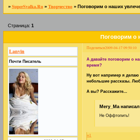
SuperSvalka.Ru
Творчество
»
»
»
Поговорим о наших увлеч
Страница:
1
Поговорим о 
Поделиться
2009-04-17 09:50:10
Lanvin
А давайте поговорим о н
Почти Писатель
время?
Ну вот например я делаю
небольшие рассказы. Лю
А вы? Расскажите...
Mery_Ma написал(
Не Оффтопить!
+1