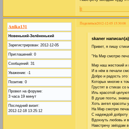
0
Поделиться
2012-12-05 15:30:08
Anika131
Новенький-Зелёненький
skaner написал(а)
Зарегистрирован
: 2012-12-05
Привет, я пишу стихи
Приглашений:
0
"На Мир смотрю печа
Сообщений:
31
Мир наш жестокий 
И в нём в печали см
Уважение:
-1
Добро и радость эт
Которых многие к то
Позитив:
0
Грустят в стихах со 
Провел на форуме:
Иль красотой целуют
3 часа 19 минут
В душе поэты, знаеш
Хоть ангел красоты у
Последний визит:
На Мир смотрю печ
2012-12-18 13:25:12
С надеждой доброт
Вдохнуть любовь и 
Навстречу звёздам в