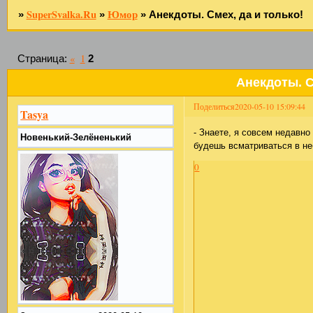
SuperSvalka.Ru
Юмор
»
»
»
Анекдоты. Смех, да и только!
«
1
Страница:
2
Анекдоты. С
Поделиться
2020-05-10 15:09:44
Tasya
- Знаете, я совсем недавно
Новенький-Зелёненький
будешь всматриваться в н
0