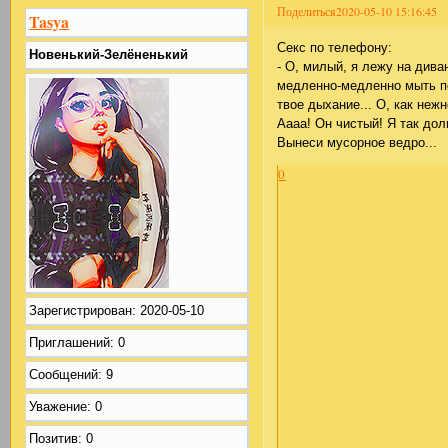
Поделиться
2020-05-10 15:16:45
Tasya
Секс по телефону:
Новенький-Зелёненький
- О, милый, я лежу на дива
медленно-медленно мыть п
твое дыхание... О, как неж
Аааа! Он чистый! Я так дол
Вынеси мусорное ведро...
0
Зарегистрирован
: 2020-05-10
Приглашений:
0
Сообщений:
9
Уважение:
0
Позитив:
0