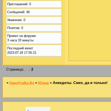
Приглашений:
0
Сообщений:
46
Уважение:
0
Позитив:
0
Провел на форуме:
3 часа 33 минуты
Последний визит:
2023-07-18 17:55:21
«
1
Страница:
2
SuperSvalka.Ru
Юмор
»
»
»
Анекдоты. Смех, да и только!