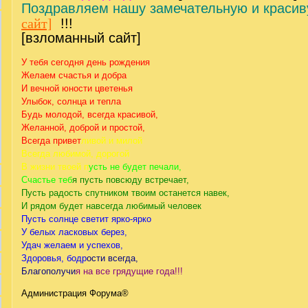
Поздравляем нашу замечательную и краси
сайт]
!!!
[взломанный сайт]
У тебя сегодня день рождения
Желаем счастья и добра
И вечной юности цветенья
Улыбок, солнца и тепла
Будь молодой, всегда красивой,
Желанной, доброй и простой,
Всегда привет
ливой и милой
Всегда любимой, дорогой
В жизни твоей п
усть не будет печали,
Счастье теб
я пусть повсюду встречает,
Пусть радость спутником твоим останется навек,
И рядом будет навсегда любимый человек
Пусть солнце светит ярко-ярко
У белых ласковых берез,
Удач желаем и успехов,
Здоровья, бодр
ости всегда,
Благополучи
я на все грядущие года!!!
Администрация Форума®