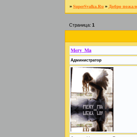
SuperSvalka.Ru
Добро пожало
»
»
Страница:
1
Mery_Ma
Администратор