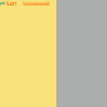
Lary
[взломанный
вую