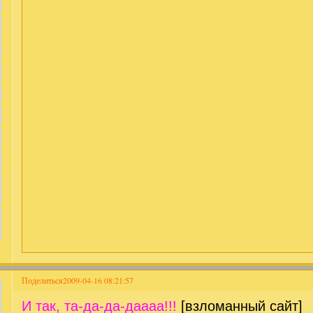
Поделиться
2009-04-16 08:21:57
И так, та-да-да-даааа!!!
[взломанный сайт]