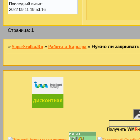
Последний визит:
2022-09-11 19:53:16
Страница:
1
SuperSvalka.Ru
Работа и Карьера
»
»
»
Нужно ли закрывать
Получить WM
R
-