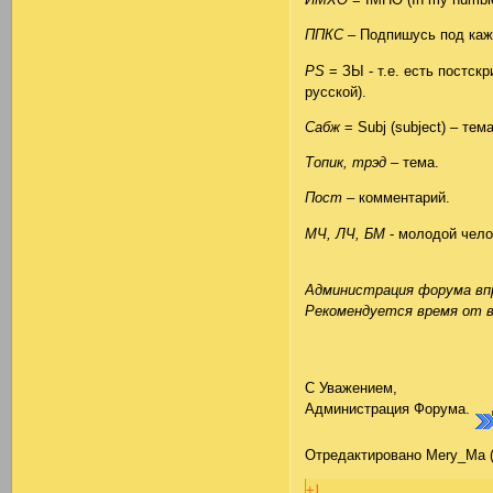
ППКС
– Подпишусь под ка
PS
= ЗЫ - т.е. есть постск
русской).
Сабж
= Subj (subject) – те
Топик, трэд
– тема.
Пост
– комментарий.
МЧ, ЛЧ, БМ
- молодой чело
Администрация форума вп
Рекомендуется время от 
С Уважением,
Администрация Форума.
Отредактировано Mery_Ma (2
+1