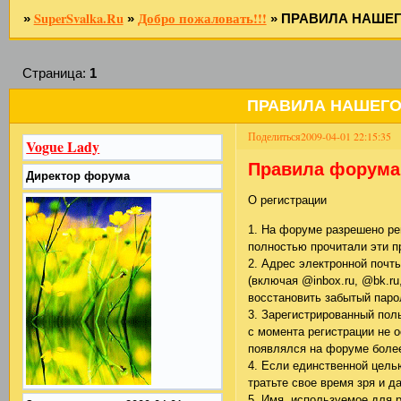
SuperSvalka.Ru
Добро пожаловать!!!
»
»
»
ПРАВИЛА НАШЕГО
Страница:
1
ПРАВИЛА НАШЕГО 
Поделиться
2009-04-01 22:15:35
Vogue Lady
Правила форума
Директор форума
О регистрации
1. На форуме разрешено ре
полностью прочитали эти п
2. Адрес электронной почт
(включая @inbox.ru, @bk.ru
восстановить забытый пар
3. Зарегистрированный пол
с момента регистрации не 
появлялся на форуме более
4. Если единственной цел
тратьте свое время зря и 
5. Имя, используемое для 