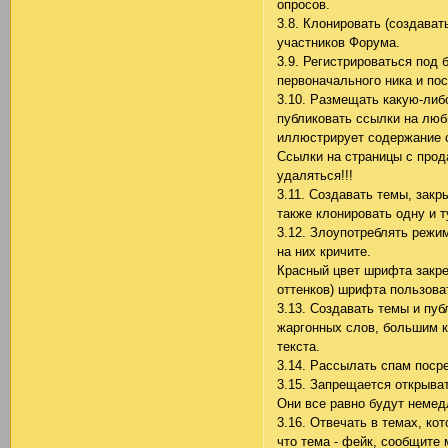
опросов.
3.8. Клонировать (создават
участников Форума.
3.9. Регистрироваться под
первоначального ника и п
3.10. Размещать какую-либ
публиковать ссылки на люб
иллюстрирует содержание 
Ссылки на страницы с про
удаляться!!!
3.11. Создавать темы, зак
также клонировать одну и 
3.12. Злоупотреблять режи
на них кричите.
Красный цвет шрифта закре
оттенков) шрифта пользова
3.13. Создавать темы и пу
жаргонных слов, большим 
текста.
3.14. Рассылать спам поср
3.15. Запрещается открыв
Они все равно будут немед
3.16. Отвечать в темах, кот
что тема - фейк, сообщите 