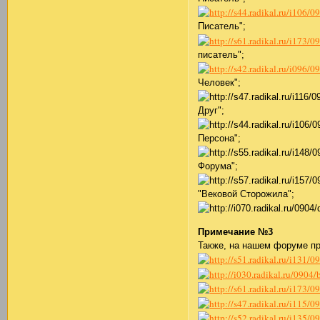
Писатель";
писатель";
Человек";
Друг";
Персона";
Форума";
"Вековой Сторожила";
Примечание №3
Также, на нашем форуме п