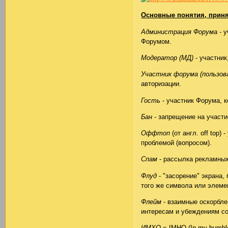
Основные понятия, прин
Администрация Форума
- у
Форумом.
Модератор (МД)
- участни
Участник форума (пользов
авторизации.
Гость
- участник Форума, к
Бан
- запрещение на участ
Оффтоп
(от англ. off top
проблемой (вопросом).
Спам
- рассылка рекламных
Флуд
- "засорение" экрана
того же символа или элеме
Флейм
- взаимные оскорбле
интересам и убеждениям с
ИМХО
= IMHO (In my humbl