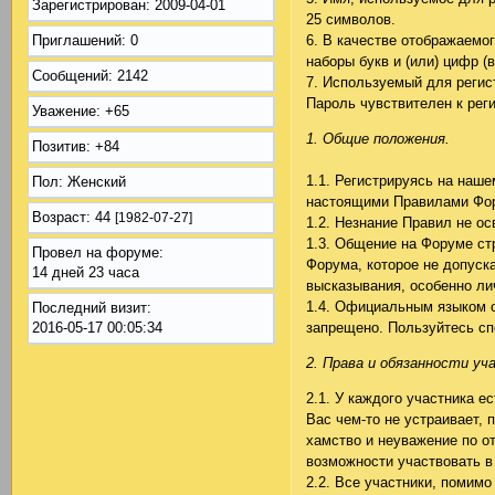
Зарегистрирован
: 2009-04-01
25 символов.
6. В качестве отображаемо
Приглашений:
0
наборы букв и (или) цифр (в
Сообщений:
2142
7. Используемый для регис
Пароль чувствителен к рег
Уважение:
+65
1. Общие положения.
Позитив:
+84
1.1. Регистрируясь на наш
Пол:
Женский
настоящими Правилами Фо
Возраст:
44
[1982-07-27]
1.2. Незнание Правил не ос
1.3. Общение на Форуме ст
Провел на форуме:
Форума, которое не допуск
14 дней 23 часа
высказывания, особенно ли
1.4. Официальным языком о
Последний визит:
запрещено. Пользуйтесь с
2016-05-17 00:05:34
2. Права и обязанности уч
2.1. У каждого участника е
Вас чем-то не устраивает, 
хамство и неуважение по о
возможности участвовать в
2.2. Все участники, помимо