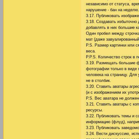
независимо от статуса, вр
нарушение - бан на недел
3.17. Публиковать изображ
3.18. Создавать избыточно 
добавлять в них большие к
Один пробел между строчка
мат (даже завуалированный
P.S. Размер картинки или 
веса.
P.P.S. Количество строк в 
3.19. Размещать большие 
фотографии только в виде 
человека на страницу. Для
не в столбик.
3.20. Ставить аватары агр
(и с изображением их упот
P.S. Вес аватара не долже
3.21. Ставить аватары с ко
ресурсы.
3.22. Публиковать темы и
информацию (флуд), напри
3.23. Публиковать заведом
3.24. Вести дискуссию, ис