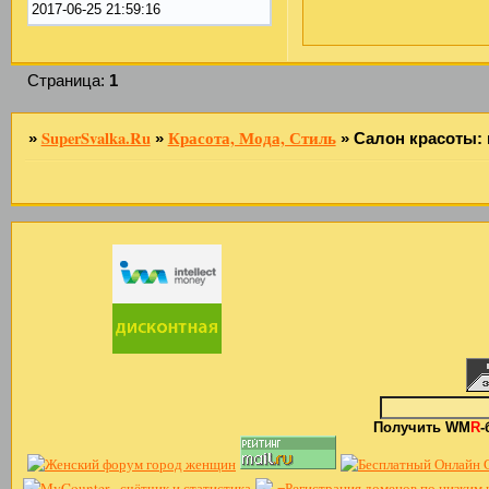
2017-06-25 21:59:16
Страница:
1
SuperSvalka.Ru
Красота, Мода, Стиль
»
»
»
Салон красоты:
Получить WM
R
-