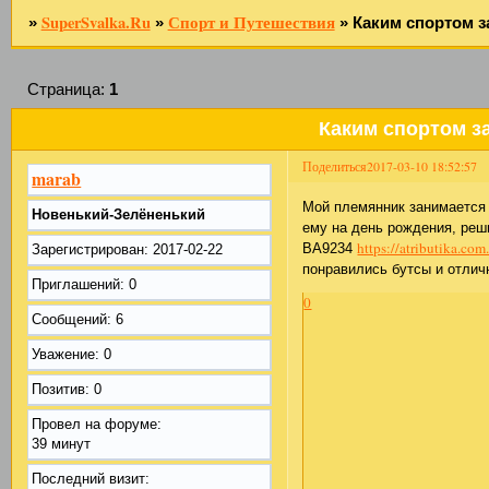
SuperSvalka.Ru
Спорт и Путешествия
»
»
»
Каким спортом 
Страница:
1
Каким спортом з
Поделиться
2017-03-10 18:52:57
marab
Мой племянник занимается 
Новенький-Зелёненький
ему на день рождения, реш
https://atributika.co
BA9234
Зарегистрирован
: 2017-02-22
понравились бутсы и отлич
Приглашений:
0
0
Сообщений:
6
Уважение:
0
Позитив:
0
Провел на форуме:
39 минут
Последний визит: