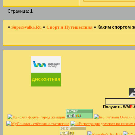
Страница:
1
SuperSvalka.Ru
Спорт и Путешествия
»
»
»
Каким спортом 
Получить WM
R
-