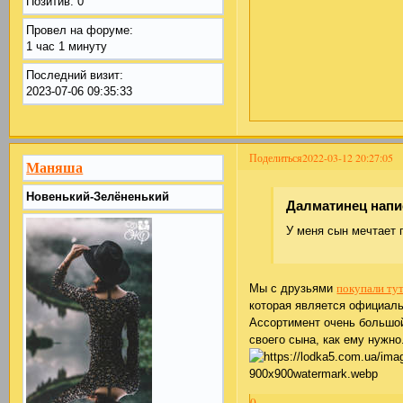
Позитив:
0
Провел на форуме:
1 час 1 минуту
Последний визит:
2023-07-06 09:35:33
Поделиться
2022-03-12 20:27:05
Маняша
Новенький-Зелёненький
Далматинец напис
У меня сын мечтает 
покупали ту
Мы с друзьями
которая является официаль
Ассортимент очень большой
своего сына, как ему нужно
0