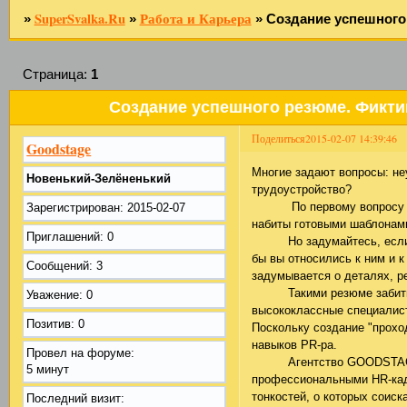
SuperSvalka.Ru
Работа и Карьера
»
»
»
Создание успешного
Страница:
1
Создание успешного резюме. Фикти
Поделиться
2015-02-07 14:39:46
Goodstage
Многие задают вопросы: н
Новенький-Зелёненький
трудоустройство?
По первому вопросу отве
Зарегистрирован
: 2015-02-07
набиты готовыми шаблонами
Приглашений:
0
Но задумайтесь, если бы 
бы вы относились к ним и 
Сообщений:
3
задумывается о деталях, ре
Такими резюме забиты вс
Уважение:
0
высококлассные специалист
Позитив:
0
Поскольку создание "прохо
навыков PR-ра.
Провел на форуме:
Агентство GOODSTAGE.RU
5 минут
профессиональными HR-кад
тонкостей, о которых соис
Последний визит: