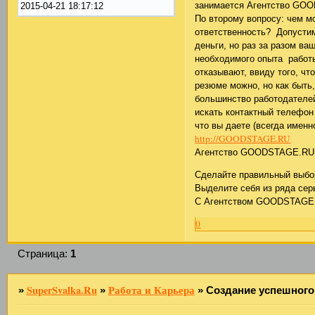
занимается Агентство GO
2015-04-21 18:17:12
По второму вопросу: чем м
ответственность? Допустим
деньги, но раз за разом в
необходимого опыта работы
отказывают, ввиду того, ч
резюме можно, но как быть,
большинство работодателе
искать контактный телефон 
что вы даете (всегда именно
http://GOODSTAGE.RU
Агентство GOODSTAGE.R
Сделайте правильный выбор
Выделите себя из ряда се
С Агентством GOODSTAGE.
0
Страница:
1
SuperSvalka.Ru
Работа и Карьера
»
»
»
Создание успешного