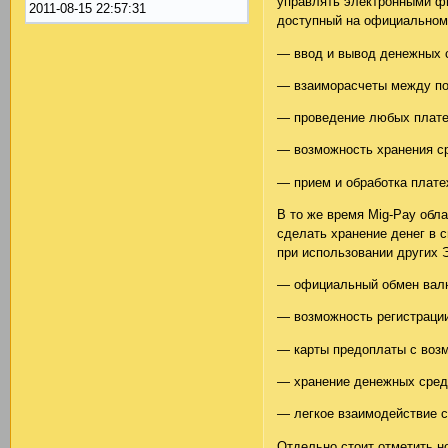
управлять электронными фи
2011-08-15 22:57:31
доступный на официальном
— ввод и вывод денежных 
— взаиморасчеты между по
— проведение любых плате
— возможность хранения ср
— прием и обработка плате
В то же время Mig-Pay обл
сделать хранение денег в 
при использовании других 
— официальный обмен валю
— возможность регистрации
— карты предоплаты с воз
— хранение денежных средс
— легкое взаимодействие 
Отдельно стоит отметить н