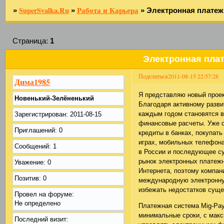
SuperSvalka.Ru
Работа и Карьера
»
»
»
Электронная платеж
Страница:
1
Электронная плат
Поделиться
2011-08-15 22:57:28
Дима1985
Я представляю новый проек
Новенький-Зелёненький
Благодаря активному разви
каждым годом становятся 
Зарегистрирован
: 2011-08-15
финансовые расчеты. Уже 
Приглашений:
0
кредиты в банках, покупать
играх, мобильных телефона
Сообщений:
1
в России и последующее су
рынок электронных платежн
Уважение:
0
Интернета, поэтому компани
Позитив:
0
международную электронну
избежать недостатков сущ
Провел на форуме:
Не определено
Платежная система Mig-Pa
минимальные сроки, с мак
Последний визит: