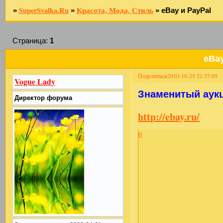
SuperSvalka.Ru
Красота, Мода, Стиль
»
»
»
eBay и PayPal
Страница:
1
eBay
Поделиться
2010-10-25 21:37:05
Vogue Lady
Знаменитый аукц
Директор форума
http://ebay.ru/
0