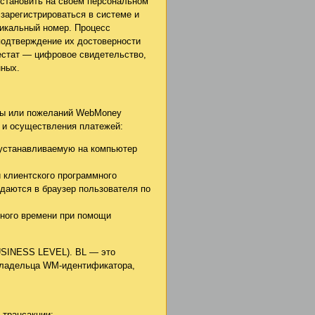
установить на своем персональном
зарегистрироваться в системе и
никальный номер. Процесс
подтверждение их достоверности
естат — цифровое свидетельство,
нных.
оты или пожеланий WebMoney
 и осуществления платежей:
устанавливаемую на компьютер
 клиентского программного
даются в браузер пользователя по
ного времени при помощи
USINESS LEVEL). BL — это
 владельца WM-идентификатора,
 трансакции;