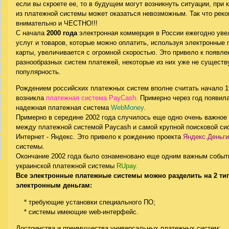
если вы скроете ее, то в будущем могут возникнуть ситуации, при
из платежной системы может оказаться невозможным. Так что рек
внимательно и ЧЕСТНО!!!
С начала
2000 года
электронная коммерция в России ежегодно уве
услуг и товаров, которые можно оплатить, используя электронные
карты, увеличивается с огромной скоростью. Это привело к появл
разнообразных систем платежей, некоторые из них уже не существу
популярность.
Рождением российских платежных систем вполне считать начало 19
возникла
платежная система PayCash.
Примерно через год появила
надежная платежная система
WebMoney
.
Примерно в середине 2002 года случилось еще одно очень важное
между платежной системой Paycash и самой крупной поисковой си
Интернет - Яндекс. Это привело к рождению проекта
Яндекс.Деньги
системы.
Окончание 2002 года было ознаменовано еще одним важным событи
украинской платежной системы
RUpay.
Все электронные платежные системы можно разделить на 2 тип
электронным деньгам:
* требующие установки специального ПО;
* системы имеющие web-интерфейс.
Достоинства и преимущества универсальных платежных систем: