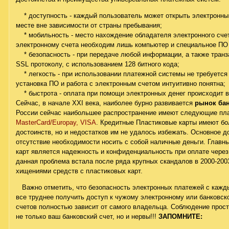
* доступность - каждый пользователь может открыть электронный
месте вне зависимости от страны пребывания;
* мобильность - место нахождение обладателя электронного счета
электронному счета необходим лишь компьютер и специальное ПО (
* безопасность - при передаче любой информации, а также тран
SSL протоколу, с использованием 128 битного кода;
* легкость - при использовании платежной системы не требуется 
установка ПО и работа с электронным счетом интуитивно понятна;
* быстрота - оплата при помощи электронных денег происходит 
Сейчас, в начале XXI века, наиболее бурно развивается
рынок бан
России сейчас наибольшее распространение имеют следующие пл
MasterCard/Europay, VISA
. Кредитные Пластиковые карты имеют б
достоинств, но и недостатков им не удалось избежать. Основное до
отсутствие необходимости носить с собой наличные деньги. Главн
карт является надежность и конфиденциальность при оплате через
данная проблема встала после ряда крупных скандалов в 2000-200
хищениями средств с пластиковых карт.
Важно отметить, что безопасность электронных платежей с кажд
все труднее получить доступ к чужому электронному или банковск
счетов полностью зависит от самого владельца. Соблюдение прос
не только ваш банковский счет, но и нервы!!!
ЗАПОМНИТЕ: