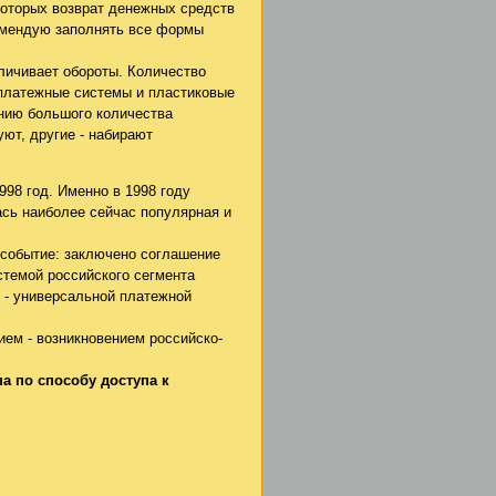
 которых возврат денежных средств
омендую заполнять все формы
личивает обороты. Количество
 платежные системы и пластиковые
ению большого количества
ют, другие - набирают
98 год. Именно в 1998 году
сь наиболее сейчас популярная и
 событие: заключено соглашение
стемой российского сегмента
- универсальной платежной
ем - возникновением российско-
а по способу доступа к