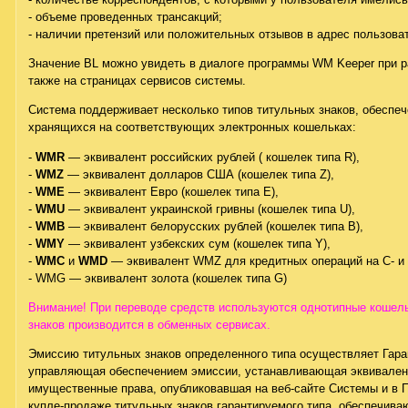
- объеме проведенных трансакций;
- наличии претензий или положительных отзывов в адрес пользова
Значение BL можно увидеть в диалоге программы WM Keeper при ра
также на страницах сервисов системы.
Система поддерживает несколько типов титульных знаков, обеспе
хранящихся на соответствующих электронных кошельках:
-
WMR
— эквивалент российских рублей ( кошелек типа R),
-
WMZ
— эквивалент долларов США (кошелек типа Z),
-
WME
— эквивалент Евро (кошелек типа Е),
-
WMU
— эквивалент украинской гривны (кошелек типа U),
-
WMB
— эквивалент белорусских рублей (кошелек типа B),
-
WMY
— эквивалент узбекских сум (кошелек типа Y),
-
WMC
и
WMD
— эквивалент WMZ для кредитных операций на С- и
- WMG — эквивалент золота (кошелек типа G)
Внимание! При переводе средств используются однотипные кошель
знаков производится в обменных сервисах.
Эмиссию титульных знаков определенного типа осуществляет Гаран
управляющая обеспечением эмиссии, устанавливающая эквивален
имущественные права, опубликовавшая на веб-сайте Системы и в
купле-продаже титульных знаков гарантируемого типа, обеспечив