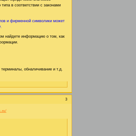
 типа в соответствии с законами
ипов и фирменной символики может
.
ром найдете информацию о том, как
нформации.
 терминалы, обналичивание и т.д.
3
.ru/