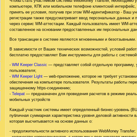
Чтобы стать участником системы WebMoney Transfer, необходимо 
компьютере, КПК или мобильном телефоне клиентский интерфейс, 
принять ее условия, получив при этом WM-идентификатор - Ваш у
регистрации также предусматривает ввод персональных данных и 
через сервис WM-аттестации. Каждый пользователь имеет WM-атт
составленное на основании предоставленных им персональных да
Все трансакции в системе являются мгновенными и безотзывными.
В зависимости от Ваших технических возможностей, условий раб
бесплатно предоставляет Вам инструменты для работы с системой
-
WM Keeper Classic
— представляет собой отдельную программу, 
пользователя;
-
WM Keeper Light
— web-приложение, которое не требует установки
обеспечения на компьютере пользователя. Результаты работы пере
защищенному https-соединению;
-
Telepat
— предназначен для проведения расчетов в режиме реаль
мобильных устройств
Каждый участник системы имеет определенный бизнес-уровень (B
публичная cуммарная характеристика уровня деловой активности
которая высчитывается на основе данных о:
- продолжительности активного использования WebMoney Transfer;
- количестве корреспондентов, с которыми у пользователя имелись