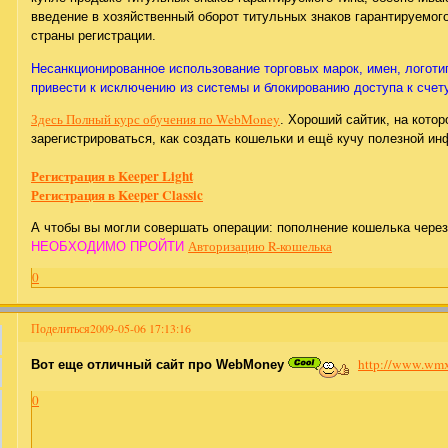
введение в хозяйственный оборот титульных знаков гарантируемого
страны регистрации.
Несанкционированное использование торговых марок, имен, логот
привести к исключению из системы и блокированию доступа к счету
Здесь Полный курс обучения по WebMoney
. Хороший сайтик, на кото
зарегистрироваться, как создать кошельки и ещё кучу полезной и
Регистрация в Keeper Light
Регистрация в Keeper Classic
А чтобы вы могли совершать операции: пополнение кошелька через
Авторизацию R-кошелька
НЕОБХОДИМО ПРОЙТИ
0
Поделиться
2009-05-06 17:13:16
http://www.wmx
Вот еще отличный сайт про WebMoney
0