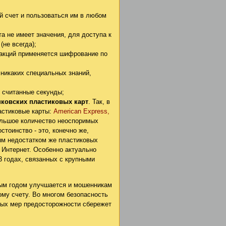
 счет и пользоваться им в любом
 не имеет значения, для доступа к
не всегда);
закций применяется шифрование по
никаких специальных знаний,
в считанные секунды;
ковских пластиковых карт
. Так, в
астиковые карты:
American Express,
ольшое количество неоспоримых
стоинство - это, конечно же,
ым недостатком же пластиковых
 Интернет. Особенно актуально
3 годах, связанных с крупными
ым годом улучшается и мошенникам
ому счету. Во многом безопасность
тых мер предосторожности сбережет