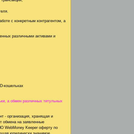
теля.
боте с конкретным контрагентом, а
ченных различными активами и
 D-кошельках
ки, а обмен различных титульных
т - организация, хранящая и
т обмена на заявленные
 ПО WebMoney Keeper оферту по
ающая юридически значимое