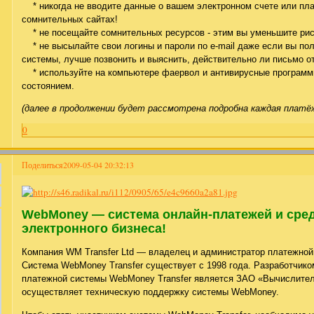
* никогда не вводите данные о вашем электронном счете или пла
сомнительных сайтах!
* не посещайте сомнительных ресурсов - этим вы уменьшите ри
* не высылайте свои логины и пароли по e-mail даже если вы по
системы, лучше позвонить и выяснить, действительно ли письмо 
* используйте на компьютере фаервол и антивирусные программы
состоянием.
(далее в продолжении будет рассмотрена подробна каждая платё
0
Поделиться
2009-05-04 20:32:13
WebMoney — система онлайн-платежей и сред
электронного бизнеса!
Компания WM Transfer Ltd — владелец и администратор платежной
Система WebMoney Transfer существует с 1998 года. Разработчик
платежной системы WebMoney Transfer является ЗАО «Вычислител
осуществляет техническую поддержку системы WebMoney.