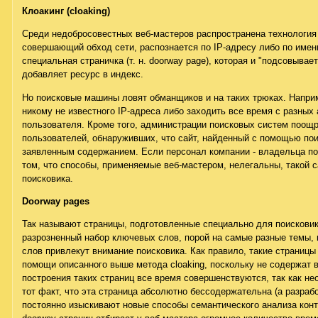
Клоакинг (cloaking)
Среди недобросовестных веб-мастеров распространена технология 
совершающий обход сети, распознается по IP-адресу либо по имен
специальная страничка (т. н. doorway page), которая и "подсовывает
добавляет ресурс в индекс.
Но поисковые машины ловят обманщиков и на таких трюках. Наприм
никому не известного IP-адреса либо заходить все время с разных
пользователя. Кроме того, администрации поисковых систем поощря
пользователей, обнаруживших, что сайт, найденный с помощью пои
заявленным содержанием. Если персонал компании - владельца по
том, что способы, применяемые веб-мастером, нелегальны, такой с
поисковика.
Doorway pages
Так называют страницы, подготовленные специально для поисковик
разрозненный набор ключевых слов, порой на самые разные темы, в
слов привлекут внимание поисковика. Как правило, такие страницы
помощи описанного выше метода cloaking, поскольку не содержат в
построения таких страниц все время совершенствуются, так как не
тот факт, что эта страница абсолютно бессодержательна (а разра
постоянно изыскивают новые способы семантического анализа конте