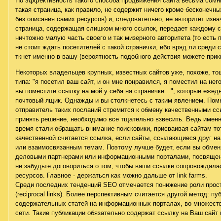
Но эффективность такого способа продвижения сайта весьма сомни
такая страница, как правило, не содержит ничего кроме бесконечн
без описания самих ресурсов) и, следовательно, ее авторитет изн
страница, содержащая слишком много ссылок, передает каждому с
ничтожно малую часть своего и так мизерного авторитета (то есть п
не стоит ждать посетителей с такой странички, ибо вряд ли среди
ткнет именно в вашу (вероятность подобного действия можете прик
Некоторых владельцев крупных, известных сайтов уже, похоже, то
типа: "я посетил ваш сайт, и он мне понравился, я поместил на нег
вы поместите ссылку на мой у себя на страничке…", которые ежед
почтовый ящик. Однажды и вы столкнетесь с таким явлением. Помн
отправитель таких посланий стремится к обмену качественными сс
принять решение, необходимо все тщательно взвесить. Ведь именн
время стали обращать внимание поисковики, присваивая сайтам тот
качественной считается ссылка, если сайты, ссылающиеся друг н
или взаимосвязанным темам. Поэтому лучше будет, если вы обме
деловыми партнерами или информационными порталами, посвящен
не забудьте договориться о том, чтобы ваши ссылки сопровождала
ресурсов. Главное - держаться как можно дальше от link farms.
Среди последних тенденций SEO отмечается понижение роли прос
(reciprocal links). Более перспективным считается другой метод: п
содержательных статей на информационных порталах, во множест
сети. Такие публикации обязательно содержат ссылку на Ваш сайт