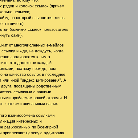
тельна, потому что:
ых рядов и колонок ссылок (причем
ачально невысок;
айту, на который ссылается, лишь
очти ничего);
 сотен безликих ссылок пользователь
инуть сами).
шнит от многочисленных е-мейлов
о ссылку и жду, не дождусь, когда
невно сваливаются к ним в
ите, что далеко не каждый
ылками, поэтому прежде, чем
о на качество ссылок в последнее
 или иной "индекс цитирования". А
а друга, посвящены родственным
няетесь ссылками с вашими
ными проблемам вашей отрасли. И
сь краткими описаниями ваших
того взаимообмена ссылками
убликация интересных и
ве разбросанных по Всемирной
 и привлекают целевую аудиторию.