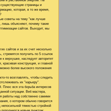
ени и умственной энергии. Не
я существующие страницы и
мацию, которая, в то же время,
?
ые советы на тему "как лучше
, лишь объясняют, почему такие
птимизации сайтов. Выходит, мы
гих сайтов и за их счет несколько
ь, стремятся получить по 5 ссылок
иже к верхушке, наследует авторитет
, красивая конструкция, и главной
 можно более высокого положения
кто-то возглавлять, чтобы следить
отслеживать их "карьеру".
й. Плюс вся эта борьба интересов
анной ситуации. Веб мастера,
я работы над собственно самими
вания, о котором обычно говорится
д непосильной тяжестью стройной
а пополнился новым пунктом: