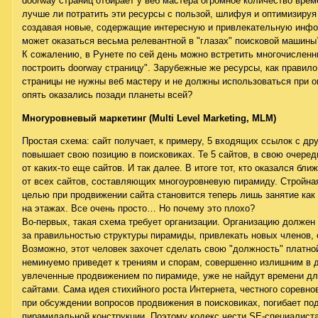
doorway страниц отбирает у веб мастера огромное количество врем
лучше ли потратить эти ресурсы с пользой, шлифуя и оптимизиру
создавая новые, содержащие интересную и привлекательную инфор
может оказаться весьма релевантной в "глазах" поисковой машины
К сожалению, в Рунете по сей день можно встретить многочисленн
построить doorway страницу". Зарубежные же ресурсы, как правило
страницы не нужны веб мастеру и не должны использоваться при о
опять оказались позади планеты всей?
Многуровневый маркетинг (Multi Level Marketing, MLM)
Простая схема: сайт получает, к примеру, 5 входящих ссылок с дру
повышает свою позицию в поисковиках. Те 5 сайтов, в свою очеред
от каких-то еще сайтов. И так далее. В итоге тот, кто оказался бл
от всех сайтов, составляющих многоуровневую пирамиду. Стройная
целью при продвижении сайта становится теперь лишь занятие как
на этажах. Все очень просто… Но почему это плохо?
Во-первых, такая схема требует организации. Организацию должен 
за правильностью структуры пирамиды, привлекать новых членов, 
Возможно, этот человек захочет сделать свою "должность" платно
неминуемо приведет к трениям и спорам, совершенно излишним в д
увлеченные продвижением по пирамиде, уже не найдут времени дл
сайтами. Сама идея стихийного роста Интернета, честного соревно
при обсуждении вопросов продвижения в поисковиках, погибает по
пирамидальной конструкции. Поэтому кодекс чести SE-специалист