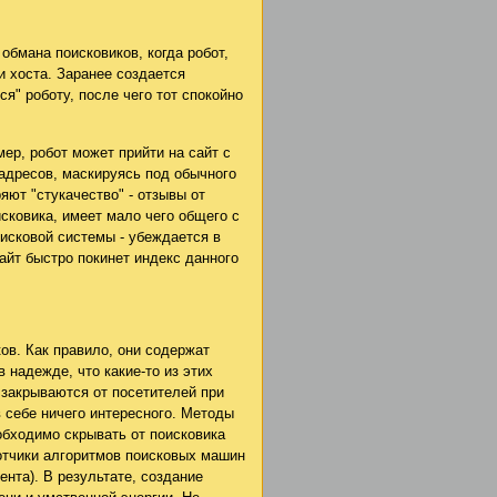
обмана поисковиков, когда робот,
и хоста. Заранее создается
ся" роботу, после чего тот спокойно
ер, робот может прийти на сайт с
 адресов, маскируясь под обычного
ют "стукачество" - отзывы от
сковика, имеет мало чего общего с
исковой системы - убеждается в
айт быстро покинет индекс данного
ов. Как правило, они содержат
 надежде, что какие-то из этих
 закрываются от посетителей при
 себе ничего интересного. Методы
обходимо скрывать от поисковика
ботчики алгоритмов поисковых машин
нта). В результате, создание