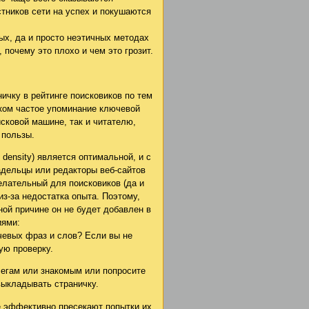
тников сети на успех и покушаются
ых, да и просто неэтичных методах
 почему это плохо и чем это грозит.
ичку в рейтинге поисковиков по тем
ком частое упоминание ключевой
сковой машине, так и читателю,
 пользы.
 density) является оптимальной, и с
адельцы или редакторы веб-сайтов
лательный для поисковиков (да и
из-за недостатка опыта. Поэтому,
ной причине он не будет добавлен в
иями:
ючевых фраз и слов? Если вы не
ую проверку.
легам или знакомым или попросите
выкладывать страничку.
е эффективно пресекают попытки их