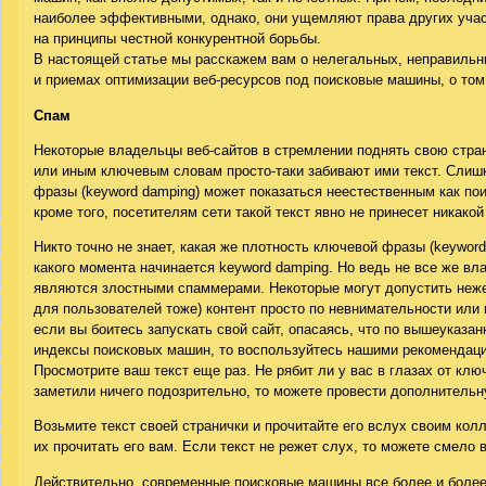
наиболее эффективными, однако, они ущемляют права других учас
на принципы честной конкурентной борьбы.
В настоящей статье мы расскажем вам о нелегальных, неправильн
и приемах оптимизации веб-ресурсов под поисковые машины, о том,
Спам
Некоторые владельцы веб-сайтов в стремлении поднять свою стран
или иным ключевым словам просто-таки забивают ими текст. Слиш
фразы (keyword damping) может показаться неестественным как пои
кроме того, посетителям сети такой текст явно не принесет никакой
Никто точно не знает, какая же плотность ключевой фразы (keyword
какого момента начинается keyword damping. Но ведь не все же вл
являются злостными спаммерами. Некоторые могут допустить неже
для пользователей тоже) контент просто по невнимательности или 
если вы боитесь запускать свой сайт, опасаясь, что по вышеуказан
индексы поисковых машин, то воспользуйтесь нашими рекомендац
Просмотрите ваш текст еще раз. Не рябит ли у вас в глазах от кл
заметили ничего подозрительно, то можете провести дополнительн
Возьмите текст своей странички и прочитайте его вслух своим кол
их прочитать его вам. Если текст не режет слух, то можете смело 
Действительно, современные поисковые машины все более и боле