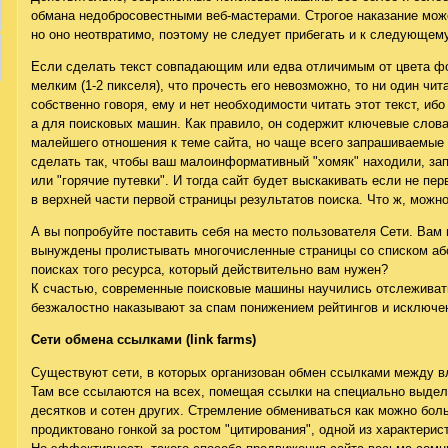
обмана недобросовестными веб-мастерами. Строгое наказание мож
но оно неотвратимо, поэтому не следует прибегать и к следующем
Если сделать текст совпадающим или едва отличимым от цвета ф
мелким (1-2 пикселя), что прочесть его невозможно, то ни один чита
собственно говоря, ему и нет необходимости читать этот текст, ибо
а для поисковых машин. Как правило, он содержит ключевые слов
малейшего отношения к теме сайта, но чаще всего запрашиваемые
сделать так, чтобы ваш малоинформативный "хомяк" находили, за
или "горячие путевки". И тогда сайт будет выскакивать если не пе
в верхней части первой страницы результатов поиска. Что ж, можн
А вы попробуйте поставить себя на место пользователя Сети. Вам 
вынуждены пролистывать многочисленные страницы со списком аб
поисках того ресурса, который действительно вам нужен?
К счастью, современные поисковые машины научились отслеживать
безжалостно наказывают за спам понижением рейтингов и исключен
Сети обмена ссылками (link farms)
Существуют сети, в которых организован обмен ссылками между в
Там все ссылаются на всех, помещая ссылки на специально выдел
десятков и сотен других. Стремление обмениваться как можно бо
продиктовано гонкой за ростом "цитирования", одной из характерис