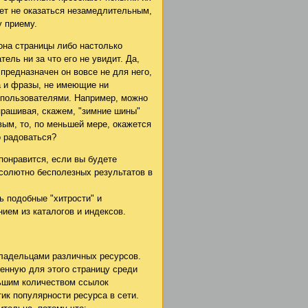
ет не оказаться незамедлительным,
у приему.
она страницы либо настолько
тель ни за что его не увидит. Да,
 предназначен он вовсе не для него,
а и фразы, не имеющие ни
 пользователями. Например, можно
прашивая, скажем, "зимние шины"
рвым, то, по меньшей мере, окажется
о радоваться?
понравится, если вы будете
солютно бесполезных результатов в
 подобные "хитрости" и
ием из каталогов и индексов.
ладельцами различных ресурсов.
енную для этого страницу среди
льшим количеством ссылок
тик популярности ресурса в сети.