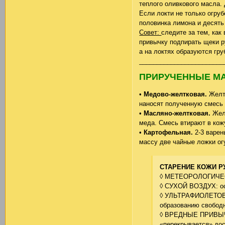
теплого оливкового масла.
Если локти не только огру
половинка лимона и десять
Совет:
следите за тем, как
привычку подпирать щеки ру
а на локтях образуются гр
________________________
ПРИРУЧЕННЫЕ М
•
Медово-желтковая.
Желт
наносят полученную смесь н
•
Масляно-желтковая.
Жел
меда. Смесь втирают в кожу
•
Картофельная.
2-3 варен
массу две чайные ложки ог
СТАРЕНИЕ КОЖИ Р
◊ МЕТЕОРОЛОГИЧЕСК
◊ СУХОЙ ВОЗДУХ: ос
◊ УЛЬТРАФИОЛЕТОВЫЕ
образованию свободн
◊ ВРЕДНЫЕ ПРИВЫЧК
«перекрывается» дос