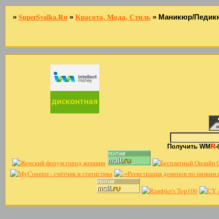
SuperSvalka.Ru
Красота, Мода, Стиль
»
»
»
Маникюр/Педик
Получить WM
R
-