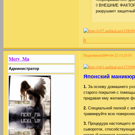
◊ ВНЕШНИЕ ФАКТОРЫ:
разрушают защитный 
0
Поделиться
2009-04-22 13:23:55
Mery_Ma
Администратор
Японский маникюр
1.
За основу домашнего ухо
старого покрытия с помощью
придавая ему желаемую фо
2.
Специальной пилкой с мяг
травмируйте всю поверхност
3.
Процедура настоящего яп
сывороток, способствующих
который поможет размягчить