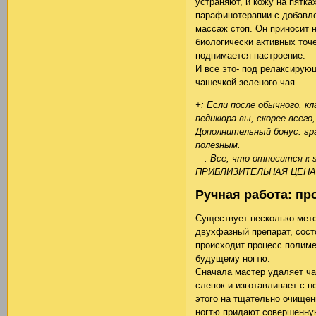
устраняют, и кожу на пятка
парафинотерапии с добавл
массаж стоп. Он приносит 
биологически активных точ
поднимается настроение.
И все это- под релаксирую
чашечкой зеленого чая.
+: Если после обычного, к
педикюра вы, скорее всего
Дополнительный бонус: sp
полезным.
—: Все, что относится к s
ПРИБЛИЗИТЕЛЬНАЯ ЦЕНА
Ручная работа: пр
Существует несколько метод
двухфазный препарат, сост
происходит процесс полиме
будущему ногтю.
Сначала мастер удаляет ча
слепок и изготавливает с не
этого на тщательно очищен
ногтю придают совершенну