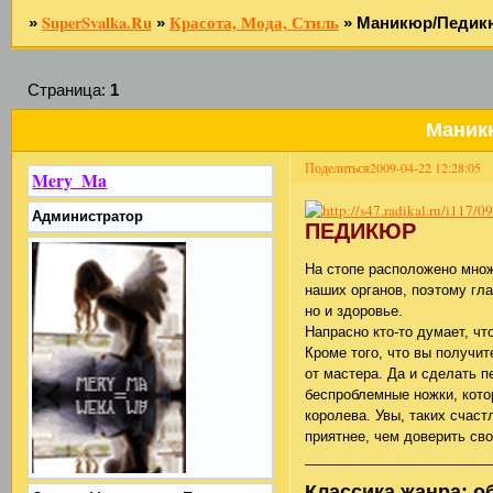
SuperSvalka.Ru
Красота, Мода, Стиль
»
»
»
Маникюр/Педик
Страница:
1
Маник
Поделиться
2009-04-22 12:28:05
Mery_Ma
Администратор
ПЕДИКЮР
На стопе расположено множ
наших органов, поэтому гла
но и здоровье.
Напрасно кто-то думает, чт
Кроме того, что вы получит
от мастера. Да и сделать п
беспроблемные ножки, котор
королева. Увы, таких счаст
приятнее, чем доверить св
________________________
Классика жанра: о