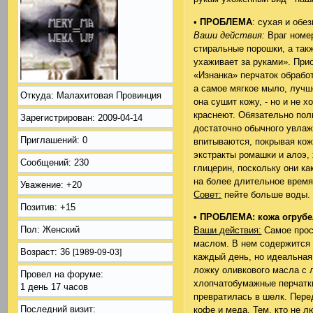
•
ПРОБЛЕМА
: сухая и обе
Ваши действия:
Враг номер
стиральные порошки, а так
ухаживает за руками». При
«Изнанка» перчаток обрабо
а самое мягкое мыло, лучше
Откуда:
Малахитовая Провинция
она сушит кожу, - но и не 
краснеют. Обязательно пол
Зарегистрирован
: 2009-04-14
достаточно обычного увлаж
Приглашений:
0
впитываются, покрывая кож
экстракты ромашки и алоэ
Сообщений:
230
глицерин, поскольку они к
на более длительное время
Уважение:
+20
Совет:
пейте больше воды. 
Позитив:
+15
•
ПРОБЛЕМА: кожа огрубе
Пол:
Женский
Ваши действия:
Самое прост
маслом. В нем содержится 
Возраст:
36
[1989-09-03]
каждый день, но идеальная
ложку оливкового масла с 
Провел на форуме:
хлопчатобумажные перчатки
1 день 17 часов
превратилась в шелк. Пере
Последний визит:
кофе и меда. Тем, кто не 