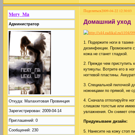
Поделиться
2009-04-22 12:30:03
Mery_Ma
Домашний уход
Администратор
1. Подержите ноги в тазике
дезинфекции. Промокните с
кожа не станет гладкой.
2. Прежде чем приступить 
кутикулы. Вотрите его в но
ногтевой пластины. Аккура
3. Специальной пилочкой д
ножницами по прямой, не с
4. Сначала отполируйте но
Откуда:
Малахитовая Провинция
слишком толстые или имеют
Зарегистрирован
: 2009-04-14
увлажнения. Он снимет отек
Приглашений:
0
Придумываем дизайн:
Сообщений:
230
5. Нанесите на кожу стоп 