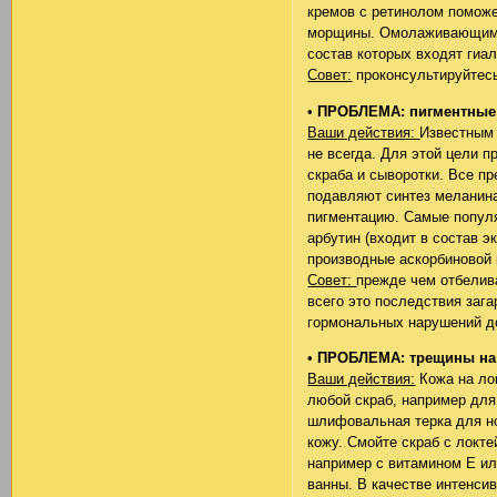
кремов с ретинолом поможе
морщины. Омолаживающим д
состав которых входят гиал
Совет:
проконсультируйтесь
•
ПРОБЛЕМА: пигментные 
Ваши действия:
Известным 
не всегда. Для этой цели 
скраба и сыворотки. Все п
подавляют синтез меланин
пигментацию. Самые популя
арбутин (входит в состав э
производные аскорбиновой 
Совет:
прежде чем отбелива
всего это последствия зага
гормональных нарушений до
•
ПРОБЛЕМА: трещины на 
Ваши действия:
Кожа на ло
любой скраб, например для
шлифовальная терка для но
кожу. Смойте скраб с локт
например с витамином Е ил
ванны. В качестве интенси