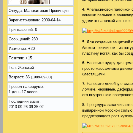
4.
Апельсиновой палочкой о
Откуда:
Малахитовая Провинция
кончики пальцев в ванночку
Зарегистрирован
: 2009-04-14
удалите палочкой лишнюю к
Приглашений:
0
Сообщений:
230
5.
Для создания защитной п
блоком - китчином - из нат
Уважение:
+20
пластину ногтя, как бы со
Позитив:
+15
6.
Нанесите пудру для цемен
Пол:
Женский
просто массажными движени
блестящими.
Возраст:
36
[1989-09-03]
7.
Нанесите лечебную сывор
Провел на форуме:
ломкие, неровные, деформи
1 день 17 часов
его внутреннюю поверхност
Последний визит:
8.
Процедура заканчиваетс
2013-09-26 09:35:02
выпаренной морской солью.
предотвращает рост кутику