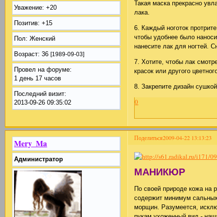
Такая маска прекрасно увл
Уважение:
+20
лака.
Позитив:
+15
6. Каждый ноготок протрит
чтобы удобнее было наноси
Пол:
Женский
нанесите лак для ногтей. С
Возраст:
36
[1989-09-03]
7. Хотите, чтобы лак смот
Провел на форуме:
красок или другого цветног
1 день 17 часов
8. Закрепите дизайн сушкой
Последний визит:
0
2013-09-26 09:35:02
Поделиться
2009-04-22 13:13:23
Mery_Ma
Администратор
МАНИКЮР
По своей природе кожа на р
содержит минимум сальных 
морщин. Разумеется, исклю
рукам ухоженный вид - наш