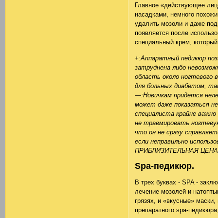
Главное «действующее лиц
насадками, немного похожи
удалить мозоли и даже подп
появляется после использо
специальный крем, который
+:Аппаратный педикюр по
затруднена либо невозмож
область около ногтевого 
для больных диабетом, та
—:Новичкам придется нелег
может даже показаться не
специалиста крайне важно
не травмировать ногтевую
что он не сразу справляе
если неправильно использ
ПРИБЛИЗИТЕЛЬНАЯ ЦЕНА
Spa-педикюр.
В трех буквах - SPA - закл
лечение мозолей и натопты
грязях, и «вкусные» маски,
препаратного spa-педикюра