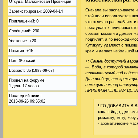
Откуда:
Малахитовая Провинция
Сначала вы распариваете н
Зарегистрирован
: 2009-04-14
этой цели используется но
Приглашений:
0
что отлично расслабляет и 
приступает к шлифовке сто
Сообщений:
230
срезает мозоли и делает ма
подпилят, а по необходимо
Уважение:
+20
Кутикулу удаляют с помощ
Позитив:
+15
крем и делает небольшой м
Пол:
Женский
+: Самый доступный вариа
—: Вода, в которой замач
Возраст:
36
[1989-09-03]
травматичный вид педикюр
Да и вообще, все «режущие
Провел на форуме:
помощью ножниц стимулиру
1 день 17 часов
ПРИБЛИЗИТЕЛЬНАЯ ЦЕНА
Последний визит:
2013-09-26 09:35:02
ЧТО ДОБАВИТЬ В ВАН
каплю йода; для смя
ромашку, мяту, кору 
- ароматические масл