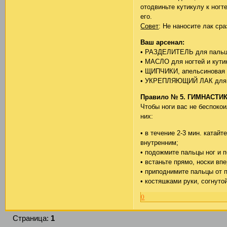
отодвиньте кутикулу к ногт
его.
Совет
: Не наносите лак ср
Ваш арсенал:
• РАЗДЕЛИТЕЛЬ для пальц
• МАСЛО для ногтей и кути
• ЩИПЧИКИ, апельсиновая 
• УКРЕПЛЯЮЩИЙ ЛАК для 
Правило № 5. ГИМНАСТИК
Чтобы ноги вас не беспоко
них:
• в течение 2-3 мин. катай
внутренним;
• подожмите пальцы ног и п
• встаньте прямо, носки вп
• приподнимите пальцы от п
• костяшками руки, согнуто
0
Страница:
1