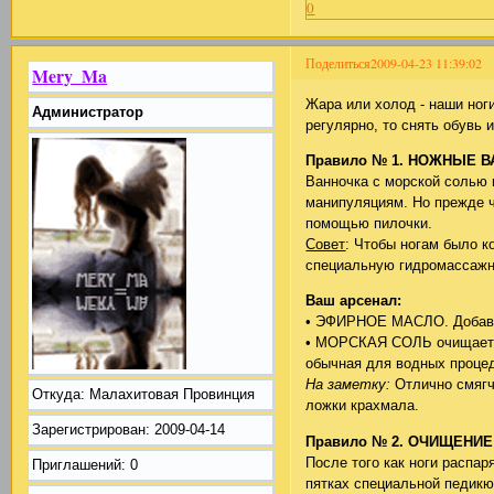
0
Поделиться
2009-04-23 11:39:02
Mery_Ma
Жара или холод - наши ног
Администратор
регулярно, то снять обувь 
Правило № 1. НОЖНЫЕ В
Ванночка с морской солью
манипуляциям. Но прежде ч
помощью пилочки.
Совет
: Чтобы ногам было к
специальную гидромассажн
Ваш арсенал:
• ЭФИРНОЕ МАСЛО. Добавьт
• МОРСКАЯ СОЛЬ очищает ко
обычная для водных проце
На заметку:
Отлично смягча
Откуда:
Малахитовая Провинция
ложки крахмала.
Зарегистрирован
: 2009-04-14
Правило № 2. ОЧИЩЕНИЕ
После того как ноги распар
Приглашений:
0
пятках специальной педикю