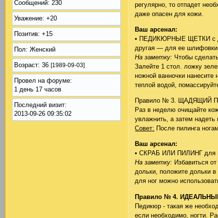
Сообщений:
230
регулярно, то отпадет нео
даже опасен для кожи.
Уважение:
+20
Ваш арсенал:
Позитив:
+15
• ПЕДИКЮРНЫЕ ЩЕТКИ с дву
другая — для ее шлифовки
Пол:
Женский
На заметку:
Чтобы сделать
Возраст:
36
[1989-09-03]
Залейте 1 стол. ложку зеле
ножной ванночки нанесите н
Провел на форуме:
теплой водой, помассируйт
1 день 17 часов
Правило № 3. ЩАДЯЩИЙ П
Последний визит:
Раз в неделю очищайте кож
2013-09-26 09:35:02
увлажнить, а затем надеть 
Совет:
После пилинга ногам
Ваш арсенал:
• СКРАБ ИЛИ ПИЛИНГ для но
На заметку:
Избавиться от 
дольки, положите дольки в
для ног можно использоват
Правило № 4. ИДЕАЛЬН
Педикюр - такая же необхо
если необходимо, ногти. Р