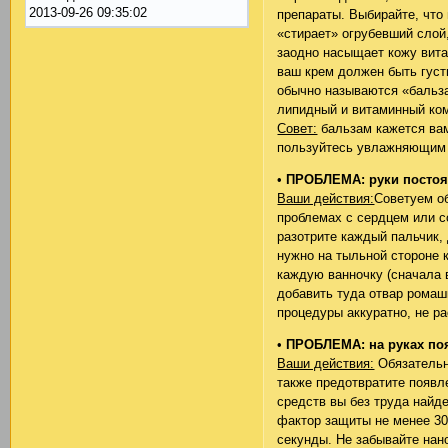
2013-09-26 09:35:02
препараты. Выбирайте, что
«стирает» огрубевший слой
заодно насыщает кожу вита
ваш крем должен быть густ
обычно называются «бальза
липидный и витаминный ко
Совет:
бальзам кажется вам
пользуйтесь увлажняющим
•
ПРОБЛЕМА: руки постоя
Ваши действия:
Советуем об
проблемах с сердцем или с
разотрите каждый пальчик,
нужно на тыльной стороне 
каждую ванночку (сначала 
добавить туда отвар ромаш
процедуры аккуратно, не ра
•
ПРОБЛЕМА: на руках по
Ваши действия:
Обязательн
также предотвратите появл
средств вы без труда найд
фактор защиты не менее 30
секунды. Не забывайте нан