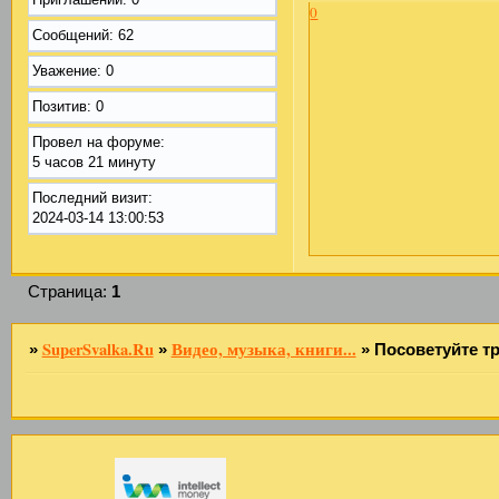
0
Сообщений:
62
Уважение:
0
Позитив:
0
Провел на форуме:
5 часов 21 минуту
Последний визит:
2024-03-14 13:00:53
Страница:
1
SuperSvalka.Ru
Видео, музыка, книги...
»
»
»
Посоветуйте т