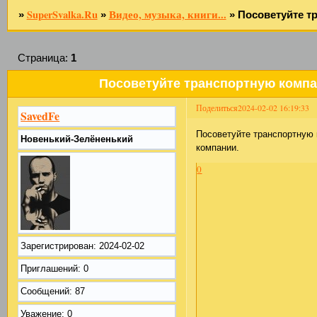
SuperSvalka.Ru
Видео, музыка, книги...
»
»
»
Посоветуйте т
Страница:
1
Посоветуйте транспортную компа
Поделиться
2024-02-02 16:19:33
SavedFe
Посоветуйте транспортную 
Новенький-Зелёненький
компании.
0
Зарегистрирован
: 2024-02-02
Приглашений:
0
Сообщений:
87
Уважение:
0