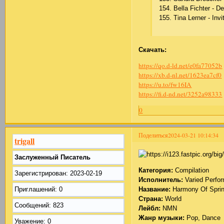
154. Bеllа Fiсhtеr - D
155. Tinа Lеrnеr - Inv
Скачать:
https://qo.d-ld.net/e0fa77052b
https://xb.d-nl.net/1623ea7cf0
https://u.to/fw16IA
https://fi.d-nd.net/3252a98333
0
Поделиться
2024-03-21 10:14:34
trigall
Заслуженный Писатель
Категория:
Compilation
Зарегистрирован
: 2023-02-19
Исполнитель:
Varied Perfo
Приглашений:
0
Название:
Harmony Of Sprin
Страна:
World
Сообщений:
823
Лейбл:
NMN
Жанр музыки:
Pop, Dance
Уважение:
0