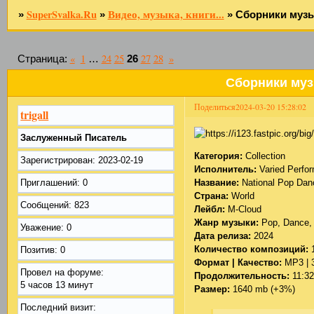
SuperSvalka.Ru
Видео, музыка, книги...
»
»
»
Сборники муз
«
1
24
25
27
28
»
Страница:
…
26
Сборники му
Поделиться
2024-03-20 15:28:02
trigall
Заслуженный Писатель
Категория:
Collection
Зарегистрирован
: 2023-02-19
Исполнитель:
Varied Perfo
Приглашений:
0
Название:
National Pop Dan
Страна:
World
Сообщений:
823
Лейбл:
M-Cloud
Жанр музыки:
Pop, Dance,
Уважение:
0
Дата релиза:
2024
Количество композиций:
Позитив:
0
Формат | Качество:
MP3 | 
Провел на форуме:
Продолжительность:
11:32
5 часов 13 минут
Размер:
1640 mb (+3%)
Последний визит: